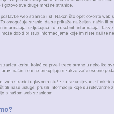
te i gotovo sve druge mrežne stranice.
postavke web stranica i sl. Nakon što opet otvorite web s
. To omogućuje stranici da se prikaže na željeni način ili 
 informacija, uključujući i dio osobnih informacija. Takve
ože dobiti pristup informacijama koje im niste dali te ne m
stranica koristi kolačiće prve i treće strane u nekoliko s
a pravi način i oni ne prikupljaju nikakve vaše osobne pod
našoj web stranici uglavnom služe za razumijevanje funkcio
itili naše usluge, pružili informacije koje su relevantne za
cije s našom web stranicom.
imo?