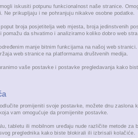
 mogli iskusiti potpunu funkcionalnost naše stranice. Omo
ji. Ne prikupljaju i ne pohranjuju nikakve osobne podatke.
poput broja posjetitelja web mjesta, broja jedinstvenih pos
i pomažu da shvatimo i analiziramo koliko dobro web stran
određenim manje bitnim funkcijama na našoj web stranici. 
adržaja web stranice na platformama društvenih medija.
nimo vaše postavke i postavke pregledavanja kako biste i
ća
odlučite promijeniti svoje postavke, možete dnu zaslona kl
 koja vam omogućuje da promijenite postavke.
lu, tabletu ili mobilnom uređaju nude različite metode za bl
og preglednika kako biste blokirali ili izbrisali kolačiće.