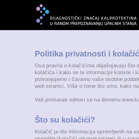
Politika privatnosti i kolačić
Ova pravila o kolačićima objašnjavaju što s
kolačića i kako se te informacije koriste i
pohranjujemo i čuvamo vaše osobne podatke.
web stranici. Više o tome tko smo, kako n
Vaš pristanak odnosi se na domenu www.ka
Što su kolačići?
Kolačić je dio informacija spremljenih na v
posjetite (kolačići od prve strane) ili u su