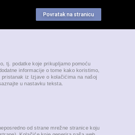
Povratak na stranicu
imo, tj. podatke koje prikupljamo pomoću
 dodatne informacije o tome kako koristimo,
 pristanak iz Izjave o kolačićima na našoj
saznajte u nastavku teksta.
e neposredno od strane mrežne stranice koju
e strane). Kolačiće koje generira naša web