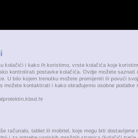
i
u kolačići i kako ih koristimo, vrste kolačića koje korist
 kako kontrolirati postavke kolačića. Ovdje možete saznati
 U bilo kojem trenutku možete promijeniti ili povući svoj
as možete kontaktirati i kako obrađujemo osobne podatke 
lprotektin.kbsd.hr
aše računalo, tablet ili mobitel, koje mogu biti dostavljen
radnji i za potrebe vanjskih mrežnih stranica (kolačići treć